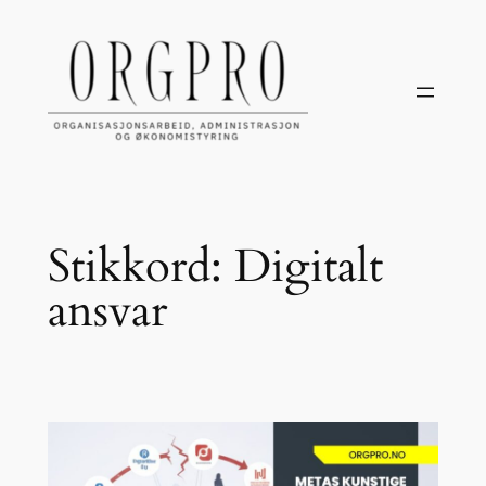
Hopp
til
innhold
Stikkord:
Digitalt
ansvar