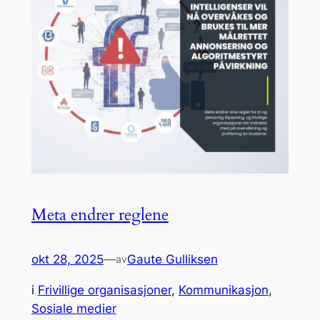
Meta endrer reglene
okt 28, 2025
—
Gaute Gulliksen
av
i
Frivillige organisasjoner
, 
Kommunikasjon
, 
Sosiale medier