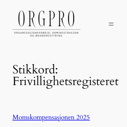
Hopp
til
innhold
Stikkord:
Frivillighetsregisteret
Momskompensasjonen 2025