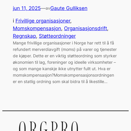
jun 11, 2025
—
Gaute Gulliksen
av
i
Frivillige organisasjoner
, 
Momskompensasjon
, 
Organisasjonsdrift
, 
Regnskap
, 
Støtteordninger
Mange frivillige organisasjoner i Norge har rett til å få
refundert merverdiavgift (moms) på varer og tjenester
de kjøper. Dette er en viktig støtteordning som styrker
økonomien til lag, foreninger og ideelle virksomheter –
og som mange kanskje ikke utnytter fullt ut. Hva er
momskompensasjon?Momskompensasjonsordningen
er en statlig ordning som skal bidra til å likestille…