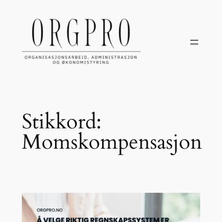
Hopp
til
innhold
Stikkord:
Momskompensasjon