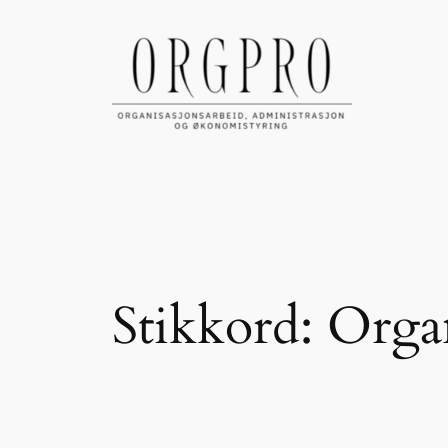
Hopp
til
innhold
Stikkord:
Organ